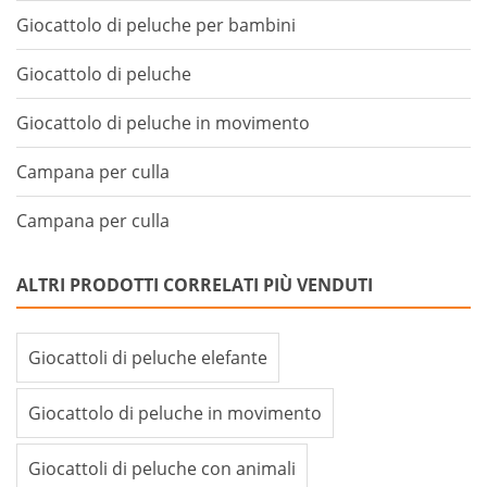
Giocattolo di peluche per bambini
Giocattolo di peluche
Giocattolo di peluche in movimento
Campana per culla
Campana per culla
ALTRI PRODOTTI CORRELATI PIÙ VENDUTI
Giocattoli di peluche elefante
Giocattolo di peluche in movimento
Giocattoli di peluche con animali