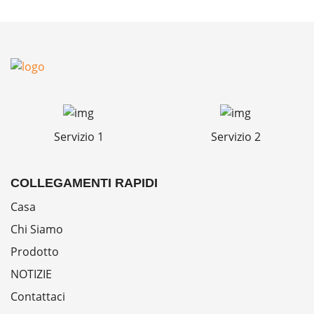
Servizio 1
Servizio 2
COLLEGAMENTI RAPIDI
Casa
Chi Siamo
Prodotto
NOTIZIE
Contattaci