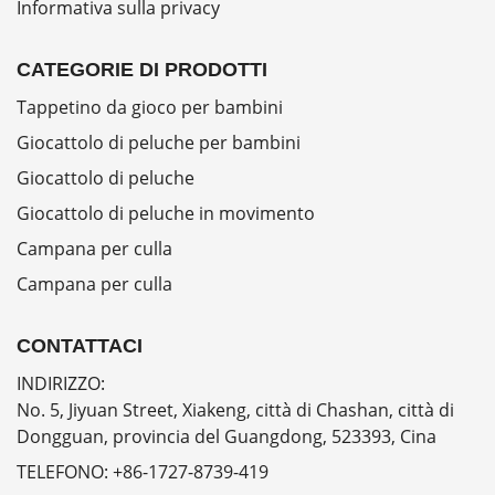
Informativa sulla privacy
CATEGORIE DI PRODOTTI
Tappetino da gioco per bambini
Giocattolo di peluche per bambini
Giocattolo di peluche
Giocattolo di peluche in movimento
Campana per culla
Campana per culla
CONTATTACI
INDIRIZZO:
No. 5, Jiyuan Street, Xiakeng, città di Chashan, città di
Dongguan, provincia del Guangdong, 523393, Cina
TELEFONO:
+86-1727-8739-419