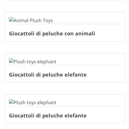
Giocattoli di peluche con animali
Giocattoli di peluche elefante
Giocattoli di peluche elefante