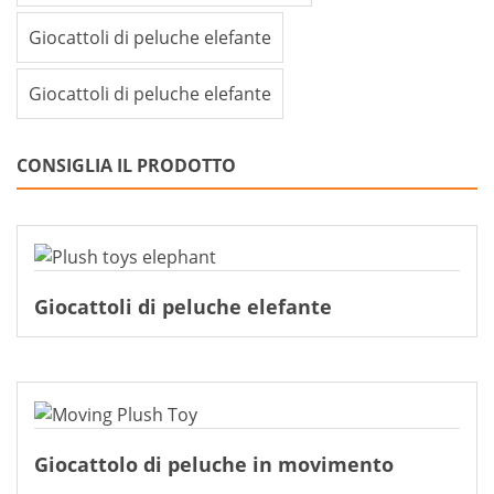
Giocattoli di peluche elefante
Giocattoli di peluche elefante
CONSIGLIA IL PRODOTTO
Giocattoli di peluche elefante
Giocattolo di peluche in movimento