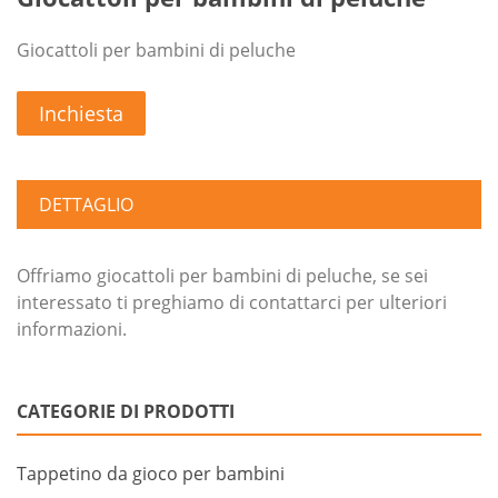
Giocattoli per bambini di peluche
Inchiesta
DETTAGLIO
Offriamo giocattoli per bambini di peluche, se sei
interessato ti preghiamo di contattarci per ulteriori
informazioni.
CATEGORIE DI PRODOTTI
Tappetino da gioco per bambini