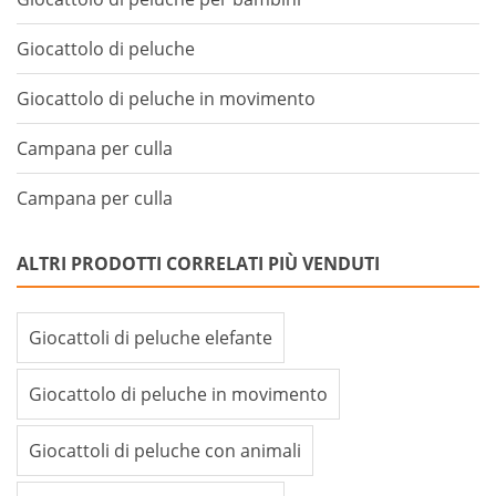
Giocattolo di peluche
Giocattolo di peluche in movimento
Campana per culla
Campana per culla
ALTRI PRODOTTI CORRELATI PIÙ VENDUTI
Giocattoli di peluche elefante
Giocattolo di peluche in movimento
Giocattoli di peluche con animali