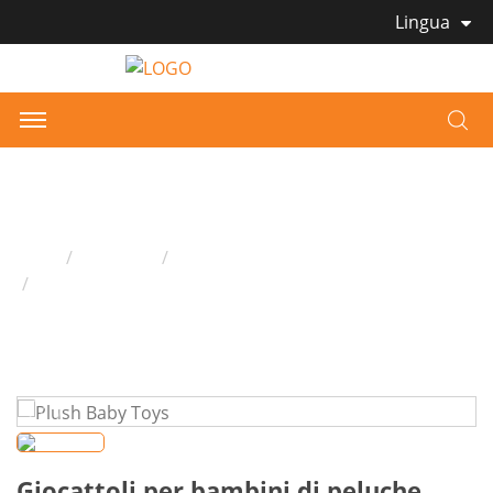
Lingua
Giocattoli per bambini di peluche
Casa
Prodotti
Giocattolo di peluche per bambini
Giocattoli per bambini di peluche
Giocattoli per bambini di peluche