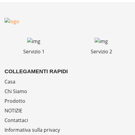
Servizio 1
Servizio 2
COLLEGAMENTI RAPIDI
Casa
Chi Siamo
Prodotto
NOTIZIE
Contattaci
Informativa sulla privacy