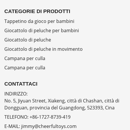
CATEGORIE DI PRODOTTI
Tappetino da gioco per bambini
Giocattolo di peluche per bambini
Giocattolo di peluche
Giocattolo di peluche in movimento
Campana per culla
Campana per culla
CONTATTACI
INDIRIZZO:
No. 5, Jiyuan Street, Xiakeng, città di Chashan, città di
Dongguan, provincia del Guangdong, 523393, Cina
TELEFONO:
+86-1727-8739-419
E-MAIL:
jimmy@cheerfultoys.com