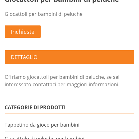
Giocattoli per bambini di peluche
Inchiesta
DETTAGLIO
Offriamo giocattoli per bambini di peluche, se sei
interessato contattaci per maggiori informazioni.
CATEGORIE DI PRODOTTI
Tappetino da gioco per bambini
Giocattolo di peluche per bambini