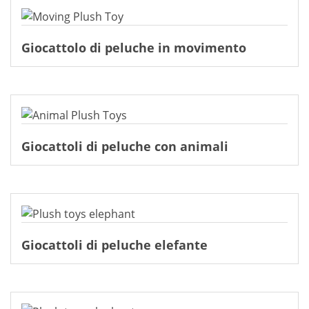
Giocattolo di peluche in movimento
Giocattoli di peluche con animali
Giocattoli di peluche elefante