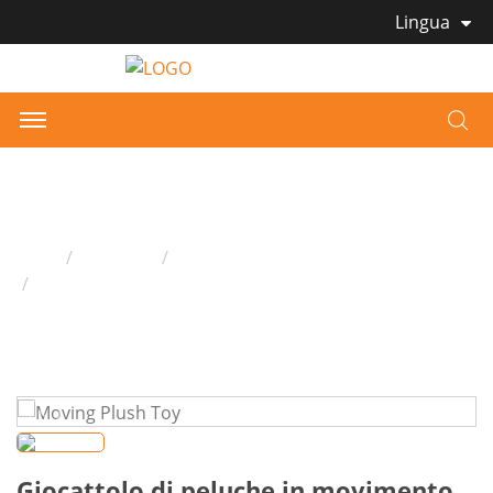
Lingua
Giocattolo di peluche in movimento
Casa
Prodotti
Giocattolo di peluche in movimento
Giocattolo di peluche in movimento
Giocattolo di peluche in movimento