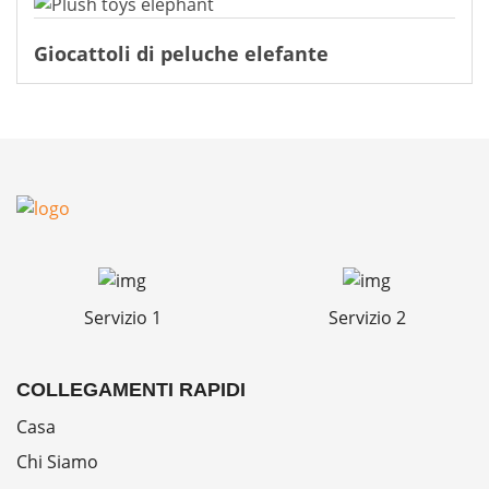
Giocattoli di peluche elefante
Servizio 1
Servizio 2
COLLEGAMENTI RAPIDI
Casa
Chi Siamo