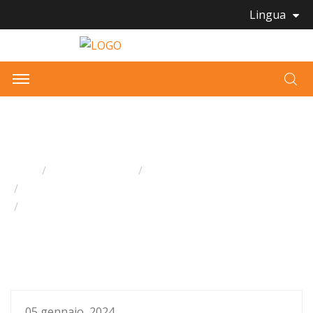
Lingua
NOTIZIE
Casa
Tutti gli articoli
Notizie Bmckt
Notizie del settore
Selezione di giocattoli per bambini di peluche adatti
all'età per uno sviluppo ottimale
05 gennaio, 2024